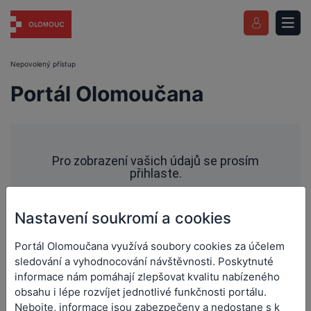
Nepovolený přístup
Portál Olomoučana
Pro zobrazení vašich údajů se prosím
přihlaste.
Přihlásit
Jak se registrovat
Nastavení soukromí a cookies
Portál Olomoučana využívá soubory cookies za účelem
sledování a vyhodnocování návštěvnosti. Poskytnuté
informace nám pomáhají zlepšovat kvalitu nabízeného
obsahu i lépe rozvíjet jednotlivé funkčnosti portálu.
Výhody, které získáte registrací do
Nebojte, informace jsou zabezpečeny a nedostane s k